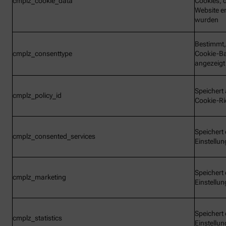
cmplz_cookie_data
Cookies, d
Website e
wurden
Bestimmt,
cmplz_consenttype
Cookie-B
angezeigt
Speichert 
cmplz_policy_id
Cookie-Ric
Speichert 
cmplz_consented_services
Einstellu
Speichert 
cmplz_marketing
Einstellu
Speichert 
cmplz_statistics
Einstellu