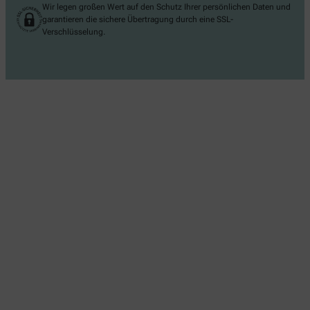
Wir legen großen Wert auf den Schutz Ihrer persönlichen Daten und
garantieren die sichere Übertragung durch eine SSL-
Verschlüsselung.