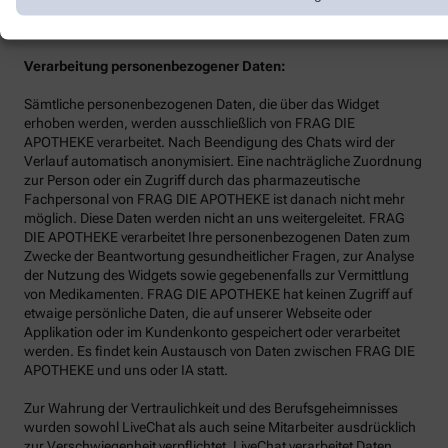
zwei Jahre auf Servern von LiveChat gespeichert.
Verarbeitung personenbezogener Daten:
Sämtliche personenbezogenen Daten, die über das Widget
erhoben werden, werden ausschließlich von FRAG DIE
APOTHEKE verarbeitet. Nach Beendigung des Chats wird der
Verlauf automatisch anonymisiert. Eine nachträgliche Zuordnung
zur Person oder ein Zugriff durch das pharmazeutische
Fachpersonal von FRAG DIE APOTHEKE ist danach nicht mehr
möglich. Diese Daten werden nicht an uns weitergeleitet. FRAG
DIE APOTHEKE verarbeitet Ihre personenbezogenen Daten zum
Zwecke der Beantwortung gesundheitlicher Fragen, zur Analyse
der Nutzung des Widgets sowie gegebenenfalls zur Vermittlung
von Medikamenten. FRAG DIE APOTHEKE hat keinen Zugriff auf
etwaige persönliche Daten, die auf unserer Webseite oder
Applikation oder im Kundenkonto gespeichert oder verarbeitet
werden. Es findet kein Austausch von Daten zwischen FRAG DIE
APOTHEKE und uns oder IA statt.
Zur Wahrung der Vertraulichkeit und des Berufsgeheimnisses
wurden sowohl LiveChat als auch seine Mitarbeiter ausdrücklich
zur Verschwiegenheit verpflichtet. LiveChat verarbeitet Daten