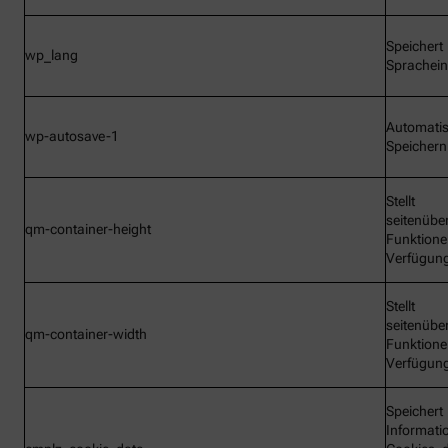
Speichert
wp_lang
Sprachein
Automati
wp-autosave-1
Speichern
Stellt
seitenübe
qm-container-height
Funktione
Verfügun
Stellt
seitenübe
qm-container-width
Funktione
Verfügun
Speichert
Informati