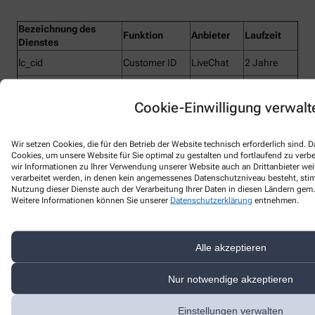
Bezeichnung des
Funktion
Anbieter
Laufzeit
Dienstes
lc_cid
Customer ID
LiveChat
2 Jahre
Customer
lc_cst
LiveChat
2 Jahre
Secure Token
Cookie-Einwilligung verwalt
Technisches
Hilfs-Cookie,
rüft beim
Wir setzen Cookies, die für den Betrieb der Website technisch erforderlich sind.
Redirect die
Cookies, um unsere Website für Sie optimal zu gestalten und fortlaufend zu ver
OAuth-
wir Informationen zu Ihrer Verwendung unserer Website auch an Drittanbieter wei
oauth_redirect_detector
LiveChat
2 Jahre
verarbeitet werden, in denen kein angemessenes Datenschutzniveau besteht, stimm
Anmeldung
Nutzung dieser Dienste auch der Verarbeitung Ihrer Daten in diesen Ländern gem. 
(z.B. bei Single
Weitere Informationen können Sie unserer
Datenschutzerklärung
entnehmen.
Sign-On oder
Einbindung in
Partnerportale)
Alle akzeptieren
Nur notwendige akzeptieren
Laut Angaben von LiveChat enthalten die
durch diese Cookies erhobenen Informationen über die Nutzung
Einstellungen verwalten
der Website keine personenbezogenen Daten und werden für