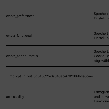
Speichert 
cmplz_preferences
Einstellu
Speichert 
cmplz_functional
Einstellu
Speichert
cmplz_banner-status
Cookie-B
abgewähl
__mp_opt_in_out_5d545622e3a040aca63f2089b0e6cae7
Ermöglic
accessibility
und notw
Funktion