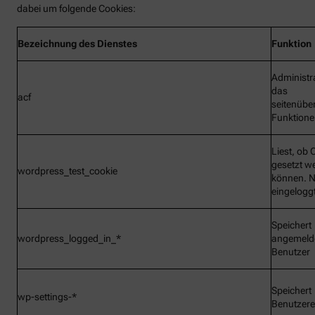
dabei um folgende Cookies:
Bezeichnung
des Dienstes
Funktion
Administr
das
acf
seitenübe
Funktionen
Liest, ob 
gesetzt w
wordpress_test_cookie
können. N
eingelogg
Speichert
wordpress_logged_in_*
angemeld
Benutzer
Speichert
wp-settings-*
Benutzere