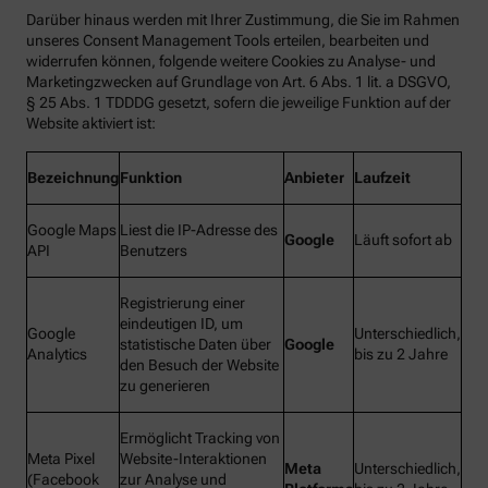
Darüber hinaus werden mit Ihrer Zustimmung, die Sie im Rahmen
unseres Consent Management Tools erteilen, bearbeiten und
widerrufen können, folgende weitere Cookies zu Analyse- und
Marketingzwecken auf Grundlage von Art. 6 Abs. 1 lit. a DSGVO,
§ 25 Abs. 1 TDDDG gesetzt, sofern die jeweilige Funktion auf der
Website aktiviert ist:
Bezeichnung
Funktion
Anbieter
Laufzeit
Google Maps
Liest die IP-Adresse des
Google
Läuft sofort ab
API
Benutzers
Registrierung einer
eindeutigen ID, um
Google
Unterschiedlich,
statistische Daten über
Google
Analytics
bis zu 2 Jahre
den Besuch der Website
zu generieren
Ermöglicht Tracking von
Meta Pixel
Website-Interaktionen
Meta
Unterschiedlich,
(Facebook
zur Analyse und