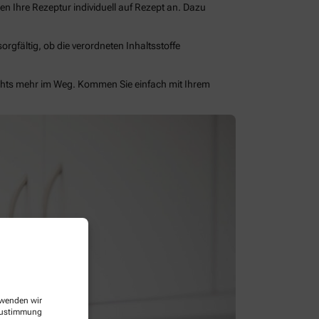
en Ihre Rezeptur individuell auf Rezept an. Dazu
rgfältig, ob die verordneten Inhaltsstoffe
ichts mehr im Weg. Kommen Sie einfach mit Ihrem
erwenden wir
 Zustimmung