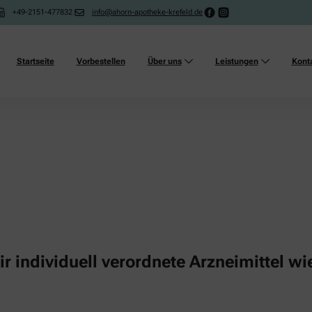
+49-2151-477832
info@ahorn-apotheke-krefeld.de
Startseite
Vorbestellen
Über uns
Leistungen
Kont
ir individuell verordnete Arzneimittel w