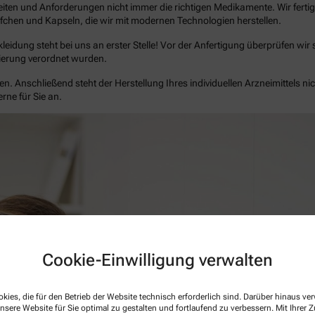
eiten und Anforderungen nicht immer die richtigen Medikamente. Wir fertig
fchen und Kapseln, die wir mit modernen Technologien herstellen.
idung steht bei uns an erster Stelle! Vor der Anfertigung überprüfen wir so
sierung verordnet wurden.
. Anschließend steht der Herstellung Ihres individuellen Arzneimittels n
erne für Sie an.
Cookie-Einwilligung verwalten
kies, die für den Betrieb der Website technisch erforderlich sind. Darüber hinaus v
nsere Website für Sie optimal zu gestalten und fortlaufend zu verbessern. Mit Ihrer