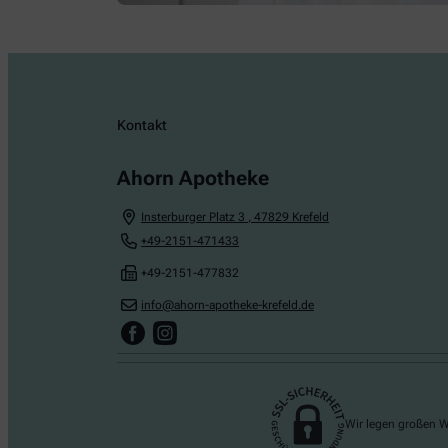
Kontakt
Ahorn Apotheke
Insterburger Platz 3
,
47829
Krefeld
+49-2151-471433
+49-2151-477832
info@ahorn-apotheke-krefeld.de
Wir legen großen W