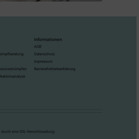
Informationen
AGB
eimpfberatung
Datenschutz
Impressum
sionsstrümpfen
Barrierefreiheitserklärung
ikationsanalyse
g durch eine SSL-Verschlüsselung.