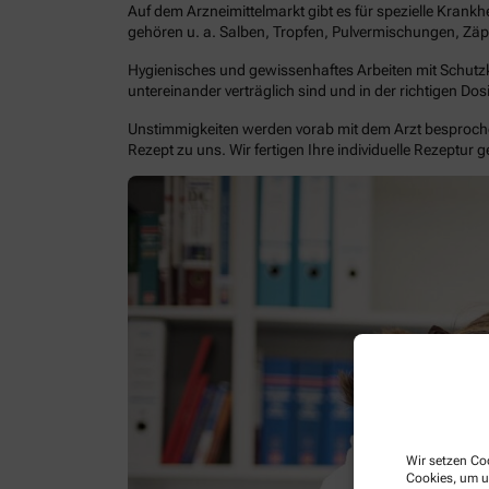
Auf dem Arzneimittelmarkt gibt es für spezielle Krankh
gehören u. a. Salben, Tropfen, Pulvermischungen, Zäp
Hygienisches und gewissenhaftes Arbeiten mit Schutzkle
untereinander verträglich sind und in der richtigen Do
Unstimmigkeiten werden vorab mit dem Arzt besprochen
Rezept zu uns. Wir fertigen Ihre individuelle Rezeptur g
Wir setzen Coo
Cookies, um u