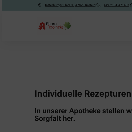
Insterburger Platz 3
,
47829
Krefeld
+49-2151-471433
Individuelle Rezepturen
In unserer Apotheke stellen w
Sorgfalt her.