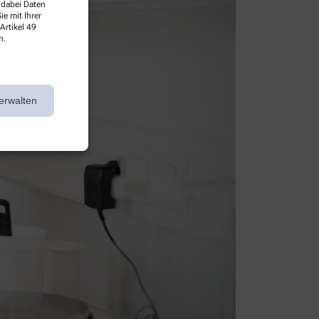
 dabei Daten
e mit Ihrer
Artikel 49
n.
erwalten